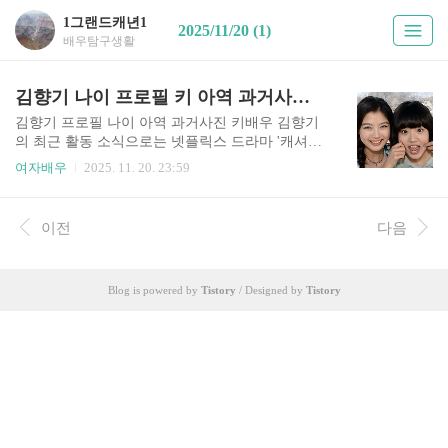
1그랜드캐년1
2025/11/20 (1)
배우탐구생활
김향기 나이 프로필 키 아역 과거사진 학력 수상 필모그래피 작품활동
김향기 프로필 나이 아역 과거사진 키배우 김향기
의 최근 활동 소식으로는 넷플릭스 드라마 '캐셔
로'에서 주인공 '방은미'역으로 출연을 한다고 합니
여자배우
2025. 11. 20. 23:59
다. 김향기는 영화와 드라마에서 좋은 연기를 보여
주며 활발한 활동을 이어가고 있어요. 이번 글에서
는 김향기 배우 프로필 정보 나이 리즈 과거사진 아
이전
다음
역 키 학력 수상 가족 고향 필모그래피 작품활동 함
께 출연한 다른 인물 등 여러 이야기들을 알아보겠
습니다.배우 김향기 프로필 정보김향기 아역 리즈
Blog is powered by
Tistory
/ Designed by
Tistory
과거사진김향기 필모그래피 작품활동김향기 함께
출연한 다른 인물배우 김향기 프로필 정보나이 : 20
00년 8월 9일 (25살)고향 : 경기도 용인시 수지구키
: 155cm몸무게 : 40kg혈액형 : A형가족 : 부모님, 오
빠학력 : 한양대학교 연극영화학종교 : 개신교데뷔
: 2..