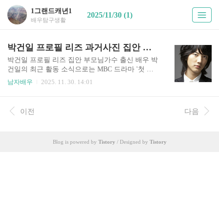
1그랜드캐년1
2025/11/30 (1)
배우탐구생활
박건일 프로필 리즈 과거사진 집안 부모님 필모그래피 작품활동
박건일 프로필 리즈 집안 부모님가수 출신 배우 박
건일의 최근 활동 소식으로는 MBC 드라마 '첫 번
째 남자'에서 '강준호'역으로, '판사 이한영'에서는
남자배우
2025. 11. 30. 14:01
'곽순원'역으로 출연을 한다고 합니다. 최근 드라마
와 영화, 뮤지컬 무대까지 다방면으로 활발한 연기
활동을 이어가고 있는 박건일이죠. 이번 글에서는
이전
다음
박건일 배우 프로필 정보와 나이 리즈 과거사진 집
안 부모님 어머니 고향 학력 수상 필모그래피 작품
활동 함께 출연한 다른 인물 등 여러 이야기들을 알
Blog is powered by
Tistory
/ Designed by
Tistory
아보겠습니다.배우 박건일 프로필 정보박건일 리
즈 과거사진박건일 필모그래피 작품활동박건일 집
안 가족 부모님박건일 함께 출연한 다른 인물배우
박건일 프로필 정보나이 : 1987년 11월 5일 (38살)
키 : 187cm체중 : 67kg가족 : 아버지, 어머니 황순
영, 누..