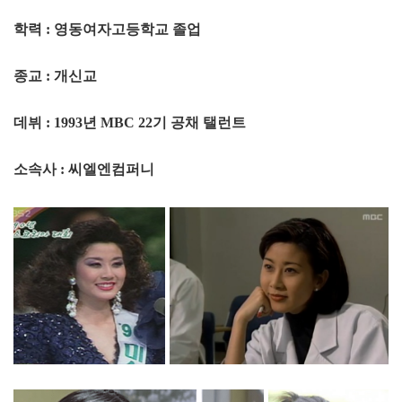
학력 : 영동여자고등학교 졸업
종교 : 개신교
데뷔 : 1993년 MBC 22기 공채 탤런트
소속사 : 씨엘엔컴퍼니