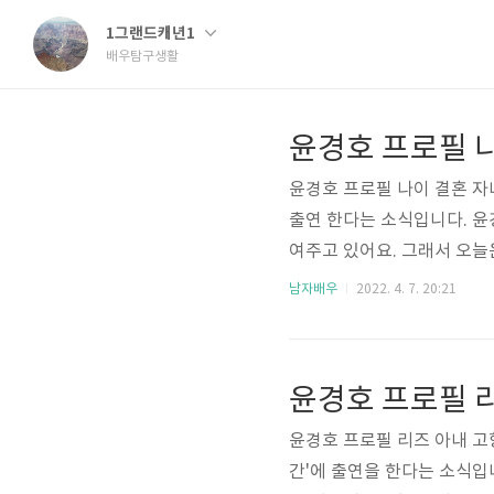
1그랜드캐년1
배우탐구생활
윤경호 프로필 
윤경호 프로필 나이 결혼 자
출연 한다는 소식입니다. 윤
여주고 있어요. 그래서 오늘
학력 출연작품 인스타 키 등
남자배우
2022. 4. 7. 20:21
로필 정보부터 살펴보면 본명 
혈액형 A형이며 고향은 서
교 - 우석대학교 연극학 졸업
윤경호 프로필 
라마 '야인시대'로 데뷔하였으
윤경호 프로필 리즈 아내 고
간'에 출연을 한다는 소식입