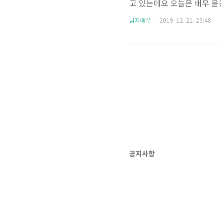
고 있는데요 오늘은 배우 윤
로필 정보 윤경호는 1980
남자배우
2019. 12. 21. 23:48
학력사항으로는 우석대학교 
첫째라고 하며 2002년 SB
구 라고 하네요. 배우 윤경
로 데뷔를 하였으며 이후 단
공지사항