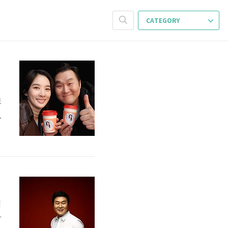
CATEGORY
보
향
프
,
학
드
인
가