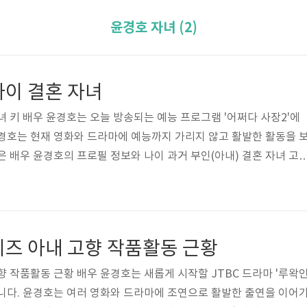
윤경호 자녀 (2)
나이 결혼 자녀
녀 키 배우 윤경호는 오늘 방송되는 예능 프로그램 '어쩌다 사장2'에
경호는 현재 영화와 드라마에 예능까지 가리지 않고 활발한 활동을 
은 배우 윤경호의 프로필 정보와 나이 과거 부인(아내) 결혼 자녀 고
 여러 정보들을 알아보도록 하겠습니다. 윤경호 프로필 정보 윤경호 
윤경호이며 1980년 7월 5일생으로 나이는 43살입니다. 키 180cm
울특별시 출생이라고 해요. 학력사항 동국대학교 사범대학 부속고등
이고 가족은 부인(아내)와 자녀 2명이 있다고 합니다. 2002년 SBS 
리즈 아내 고향 작품활동 근황
며 ..
향 작품활동 근황 배우 윤경호는 새롭게 시작할 JTBC 드라마 '루왁
니다. 윤경호는 여러 영화와 드라마에 조연으로 활발한 출연을 이어