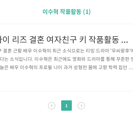
이수혁 작품활동 (1)
이수혁 프로필 나이 리즈 결혼 여자친구 키 작품활동 필모그래피
 결혼 근황 배우 이수혁의 최근 소식으로는 티빙 드라마 '우씨왕후'
한다는 소식입니다. 이수혁은 최근에도 영화와 드라마를 통해 꾸준한 
오늘은 배우 이수혁의 프로필 나이 과거 성형전 몸매 고향 학력 집안 부
타 최근영상 근황 MBTI 작품활동 필모그래피 키 등 여러 정보들을 
 이수혁 프로필 정보 이수혁 리즈 과거이야기 이수혁 작품활동 필모그
 본명 - 이혁수 나이 - 1988년 5월 31일 (35살) 고향 - 서울특별시
 AB형 가족 - 부모님, 여동생 학력 - 서경대학교 공연예술학 군대 - 사회
1