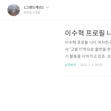
1그랜드캐년1
배우탐구생활
이수혁 프로필 나이 여자친구
서 '고발기'역으로 출연을 
기 활동을 이어가고 있죠. 
모 모델 결혼 여자친구 인스
남자배우
2021. 5. 6. 20:33
아보도록 하겠습니다. 배우
래피 ■배우 이수혁 프로필 정보
신체 - 키 184cm, 혈액형
복무요원 소집해제 M..