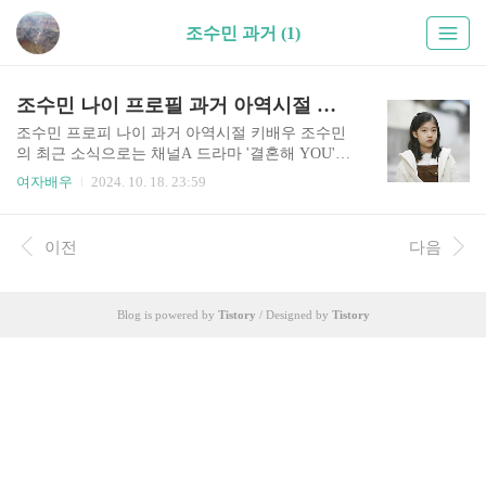
조수민 과거 (1)
조수민 나이 프로필 과거 아역시절 키 필모그래피 작품활동
조수민 프로피 나이 과거 아역시절 키배우 조수민
의 최근 소식으로는 채널A 드라마 '결혼해 YOU'에
서 '정하나'역으로 출연을 한다고 합니다. 조수민은
여자배우
2024. 10. 18. 23:59
아역 배우 출신으로 최근에도 드라마를 통해 활발
한 연기 활동을 이어가고 있죠. 이번 글에서는 조수
민 배우 프로필 정보와 나이 과거 아역시절 고향 학
이전
다음
력 필모그래피 작품활동 인스타 유튜브 키 등 여러
정보들을 알아볼까요?배우 조수민 프로필 정보조
수민 과거 아역시절조수민 필모그래피 작품활동조
Blog is powered by
Tistory
/ Designed by
Tistory
수민 인스타 유튜브채널배우 조수민 프로필 정보
조수민 나이 : 1999년 3월 5일 (25살)조수민 고향 :
서울특별시조수민 신체 : 키 161cm, 혈액형 B형조
수민 가족 : 부모님조수민 학력 : 한국외국어대학교
중국학대학 중퇴조수민 MBTI : ENFJ조수민 데뷔 :
200..