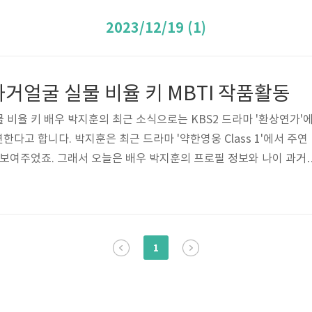
2023/12/19 (1)
거얼굴 실물 비율 키 MBTI 작품활동
 비율 키 배우 박지훈의 최근 소식으로는 KBS2 드라마 '환상연가'
연한다고 합니다. 박지훈은 최근 드라마 '약한영웅 Class 1'에서 주연
 보여주었죠. 그래서 오늘은 배우 박지훈의 프로필 정보와 나이 과거
물 비율 가족사항 인스타 작품활동 수상 MBTI 키 등 여러가지 이야기
배우 박지훈 프로필 정보 박지훈 리즈 과거얼굴 박지훈 비율 작품활
- 박지훈 나이 - 1999년 5월 29일 (24살) 고향 - 경상남도 창원시
, 몸무게 61kg, 혈액형 AB형 가족 - 부모님, 형 학력 - 중앙대학교 
1