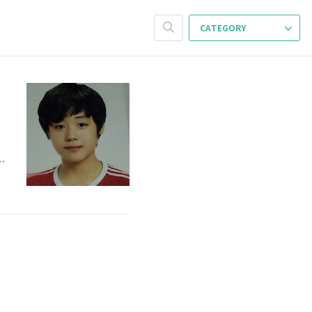
CATEGORY
에
얼
들
동
예