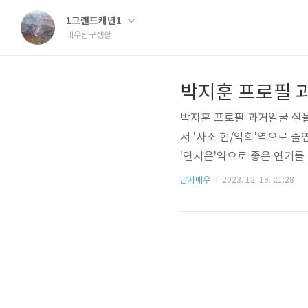
1그랜드캐년1
배우탐구생활
박지훈 프로필 과
박지훈 프로필 과거얼굴 실물
서 '사조 현/악희'역으로 출
'연시은'역으로 좋은 연기를
굴 아역 배우 고향 학력 실
남자배우
2023. 12. 19. 21:28
을 알아보도록 하겠습니다. 
배우 박지훈 프로필 정보 본명 
마산합포구 신체 - 키 173cm
술대..