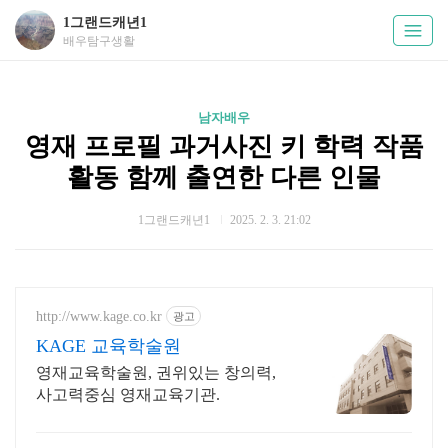
1그랜드캐년1
배우탐구생활
남자배우
영재 프로필 과거사진 키 학력 작품
활동 함께 출연한 다른 인물
1그랜드캐년1
2025. 2. 3. 21:02
http://www.kage.co.kr
광고
KAGE 교육학술원
영재교육학술원, 권위있는 창의력,
사고력중심 영재교육기관.