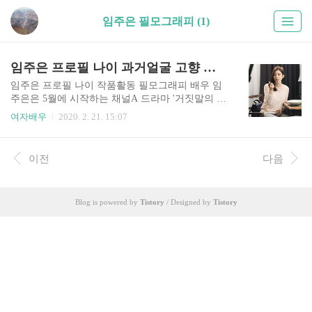
임주은 필모그래피 (1)
임주은 프로필 나이 과거얼굴 고향 결혼 작품활동 필모그래피
임주은 프로필 나이 작품활동 필모그래피 배우 임
주은은 5월에 시작하는 채널A 드라마 '거짓말의 거
짓말' 에 출연한다는 소식입니다. 임주은은 이번 드
여자배우
2020. 2. 21. 15:07
라마로 3년만에 안방 극장에 복귀를 한다고 하네
요. 오늘은 배우 임주은의 프로필과 과거 고향 학력
영화 드라마 성형 몸매 나이 작품활동 필모그래피
이전
다음
등 여러 다양한 정보들을 알아보도록 하겠습니다.
▶배우 임주은 프로필 정보 임주은은 1988년 1월 7
일생으로 올해 나이는 36세 라고 합니다. 키 166cm
Blog is powered by
Tistory
/ Designed by
Tistory
체중 53kg 혈액형은 AB형이라고 하며 가족은 부모
님과 1남 2녀 중 막내라고 하네요. 최종학력으로는
동덕여자대학교 방송연예학과를 졸업하였으며 20
05년 영화 '폭풍의 언덕' 으로 데뷔 하였고 소속사
는 지트리크리에이티브라고 합니다. ■임주은 과거
리즈시절 임..