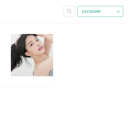
CATEGORY
해
모
거
교