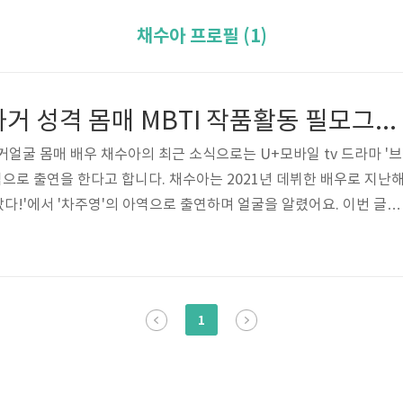
채수아 프로필 (1)
채수아 프로필 과거 성격 몸매 MBTI 작품활동 필모그래피
거얼굴 몸매 배우 채수아의 최근 소식으로는 U+모바일 tv 드라마 '브
역으로 출연을 한다고 합니다. 채수아는 2021년 데뷔한 배우로 지난
났다!'에서 '차주영'의 아역으로 출연하며 얼굴을 알렸어요. 이번 글에
보와 나이 고향 학력 과거얼굴 성격 가족 MBTI 작품활동 인스타 필
정보들을 알아보도록 하겠습니다. 배우 채수아 프로필 정보 채수아 과
래피 ■배우 채수아 프로필 정보 본명 - 채수아 나이 - 2001년 5월
시 신체 - 키 167cm, 몸무게 47kg, 혈액형 O형 학력 - 동덕여자대학
1