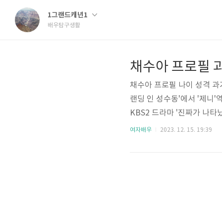
1그랜드캐년1
배우탐구생활
채수아 프로필 나이 성격 과
랜딩 인 성수동'에서 '제니'
KBS2 드라마 '진짜가 나타
서는 채수아 배우 프로필 정
여자배우
2023. 12. 15. 19:39
그래피 유튜브 키 등 여러 
데뷔전 채수아 작품활동 필모그
5일 (22살) 고향 - 서울특별
방송연예..