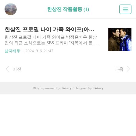
한상진 작품활동 (1)
한상진 프로필 나이 가족 와이프(아내) 박정은 작품활동 필모그래피
한상진 프로필 나이 가족 와이프 박정은배우 한상
진의 최근 소식으로는 SBS 드라마 '지옥에서 온 판
사'에서 '주형석'역으로 출연을 한다고 합니다. 한
남자배우
2024. 9. 6. 21:47
상진은 올해 다양한 작품에서 출연을 이어가고 있
네요. 이번글에서는 한상진 배우 프로필 정보 나이
리즈 과거사진 가족 결혼 와이프(아내) 박정은 자
이전
다음
녀 최근영상 작품활동 필모그래피 함께 출연한 다
른 배우 인스타 유튜브 키 등 여러 정보들을 알아보
도록 하겠습니다.배우 한상진 프로필 정보한상진
Blog is powered by
Tistory
/ Designed by
Tistory
과거 리즈시절한상진 작품활동 필모그래피한상진
집안 가족 노사연한상진 결혼 와이프(아내) 박정은
배우 한상진 프로필 정보한상진 나이 - 1978년 1월
17일 (46살)한상진 고향 - 서울특별시한상진 신체 -
키 182cm, 몸무게 72kg, 혈액형 O형한상진 학력 -
서울예술대..