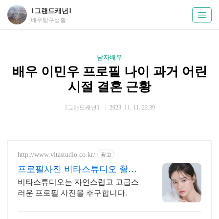
1그랜드캐년1
배우탐구생활
남자배우
배우 이민우 프로필 나이 과거 어린
시절 결혼 근황
1그랜드캐년1
2023. 11. 11. 22:39
http://www.vitastudio.co.kr/
광고
프로필사진 비타스튜디오 촬영
당일 1:1 사진수정
비타스튜디오는 자연스럽고 고급스
러운 프로필 사진을 추구합니다.