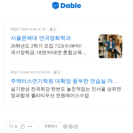
https://ipsi.scau.ac.kr
광고
서울문예대 연극영화학과
26학년도 2학기 모집 7/22(수)부터!
국가장학금, 대면/비대면 혼합교육
배우 박은혜 원픽 인서울 4년제 연극
영화학과, 다양한 장학혜택
http://jooactors.co.kr/m
광고
주액터스연기학원 대확장 풍부한 연습실 마음
껏사용가능
실기완성 전국최강 한번도 놓친적없는 인서울 상위연
영과합격 퀄리티우선 전원에이스수업
6
구독하기