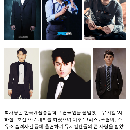
최재웅은 한국예술종합학교 연극원을 졸업했고 뮤지컬 '지
하철 1호선'으로 데뷔를 하였으며 이후 '그리스','쓰릴미','주
유소 습격사건'등에 출연하며 뮤지컬팬들의 큰 사랑을 받았