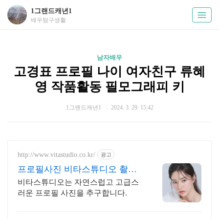
1그랜드캐년1
배우탐구생활
남자배우
고경표 프로필 나이 여자친구 류혜
영 작품활동 필모그래피 키
1그랜드캐년1
2024. 3. 29. 15:42
http://www.vitastudio.co.kr/
광고
프로필사진 비타스튜디오 촬영
당일 1:1 사진수정
비타스튜디오는 자연스럽고 고급스
러운 프로필 사진을 추구합니다.