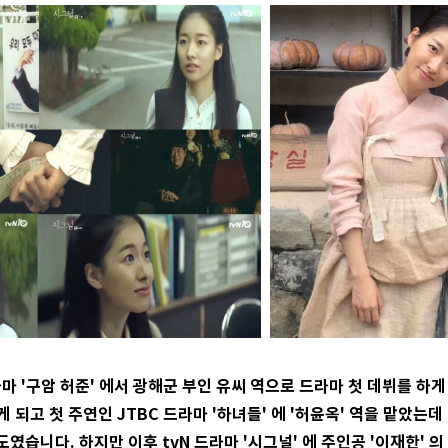
라마 '구암 허준' 에서 광해군 부인 유씨 역으로 드라마 첫 데뷔를 하게 
 되고 첫 주연인 JTBC 드라마 '하녀들' 에 '허윤옥' 역을 맡았는
였습니다. 하지만 이후 tvN 드라마 '시그널' 에 주인공 '이재한' 