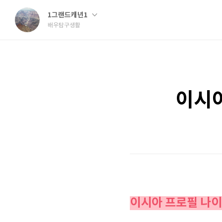
1그랜드캐년1
배우탐구생활
이시아
이시아 프로필 나이