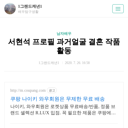
1그랜드캐년1
배우탐구생활
남자배우
서현석 프로필 과거얼굴 결혼 작품
활동
1그랜드캐년1
2020. 7. 26. 16:58
http://m.coupang.com
광고
쿠팡 나이키 와우회원은 무제한 무료 배송
나이키, 와우회원은 로켓상품 무료배송/반품, 정품 브
랜드 셀렉션 R.LUX 입점. 꼭 필요한 제품은 쿠팡에서
더 저렴하게, 로켓배송으로 더 빠르게!